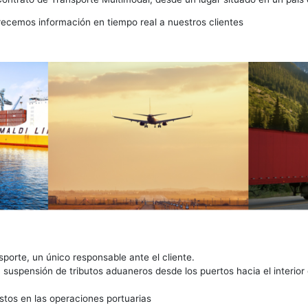
ción de nuestros clientes para la contratación de los ser
 seguro, embalaje, estibas, operación portuaria, cargue, d
encia y habilitaciónes necesarioa para el transporte de m
e un único Contrato de Transporte Multimodal, desde un luga
aciones ofrecemos información en tiempo real a nuestros c