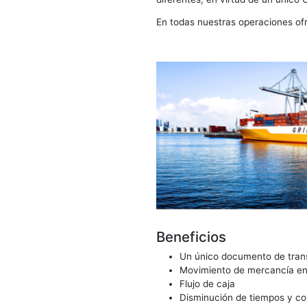
Ejercemos en representa
transporte de la carga;
operación.
OTM
Contamos con la experi
diferentes, en virtud d
En todas nuestras oper