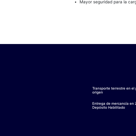
Beneficios
Un único document
Movimiento de merc
Flujo de caja
Disminución de ti
Mayor seguridad p