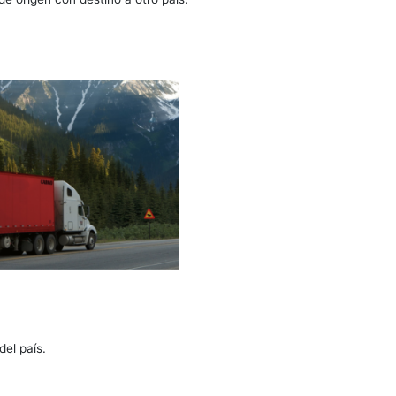
vicios necesarios que garanticen el cumplimiento del
escargue, escolta, almacenamient0 o cualquier otra
ercancías por dos o más modos de transportes
r situado en un país de origen con destino a otro país.
lientes